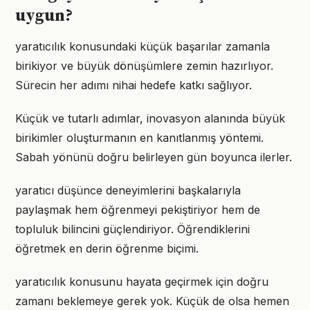
uygun?
yaratıcılık konusundaki küçük başarılar zamanla
birikiyor ve büyük dönüşümlere zemin hazırlıyor.
Sürecin her adımı nihai hedefe katkı sağlıyor.
Küçük ve tutarlı adımlar, inovasyon alanında büyük
birikimler oluşturmanın en kanıtlanmış yöntemi.
Sabah yönünü doğru belirleyen gün boyunca ilerler.
yaratıcı düşünce deneyimlerini başkalarıyla
paylaşmak hem öğrenmeyi pekiştiriyor hem de
topluluk bilincini güçlendiriyor. Öğrendiklerini
öğretmek en derin öğrenme biçimi.
yaratıcılık konusunu hayata geçirmek için doğru
zamanı beklemeye gerek yok. Küçük de olsa hemen