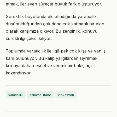
atmak, ilerleyen süreçte büyük fark oluşturuyor.
Süreklilik boyutunda ele alındığında yaratıcılık,
düşünüldüğünden çok daha çok katmanlı bir alan
olarak karşımıza çıkıyor. Bu zenginlik, konuyu
sürekli ilgi çekici kılıyor.
Toplumda yaratıcılık ile ilgili pek çok klişe ve yanlış
kanı bulunuyor. Bu kalıp yargılardan sıyrılmak,
konuya daha nesnel ve verimli bir bakış açısı
kazandırıyor.
yaratıcılık
sanatsal ifade
inovasyon